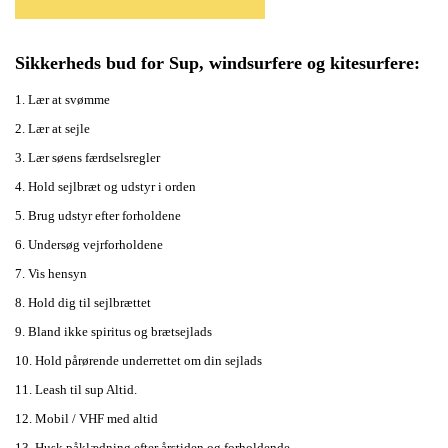
Sikkerheds bud for Sup, windsurfere og kitesurfere:
1. Lær at svømme
2. Lær at sejle
3. Lær søens færdselsregler
4. Hold sejlbræt og udstyr i orden
5. Brug udstyr efter forholdene
6. Undersøg vejrforholdene
7. Vis hensyn
8. Hold dig til sejlbrættet
9. Bland ikke spiritus og brætsejlads
10. Hold pårørende underrettet om din sejlads
11. Leash til sup Altid.
12. Mobil / VHF med altid
13.
Husk påklædning efter årstiden og forholdende.