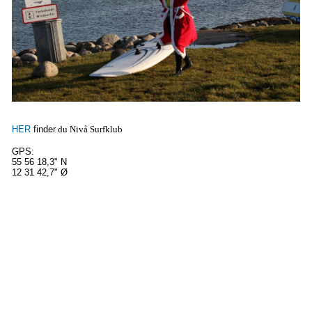
HER
finder
du Nivå Surfklub
GPS:
55 56 18,3" N
12 31 42,7" Ø