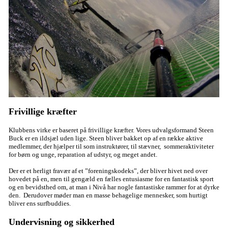
Frivillige kræfter
Klubbens virke er baseret på frivillige kræfter. Vores udvalgsformand Steen
Buck er en ildsjæl uden lige. Steen bliver bakket op af en række aktive
medlemmer, der hjælper til som instruktører, til stævner, sommeraktiviteter
for børn og unge, reparation af udstyr, og meget andet.
Der er et herligt fravær af et ”foreningskodeks”, der bliver hivet ned over
hovedet på en, men til gengæld en fælles entusiasme for en fantastisk sport
og en bevidsthed om, at man i Nivå har nogle fantastiske rammer for at dyrke
den. Derudover møder man en masse behagelige mennesker, som hurtigt
bliver ens surfbuddies.
Undervisning og sikkerhed