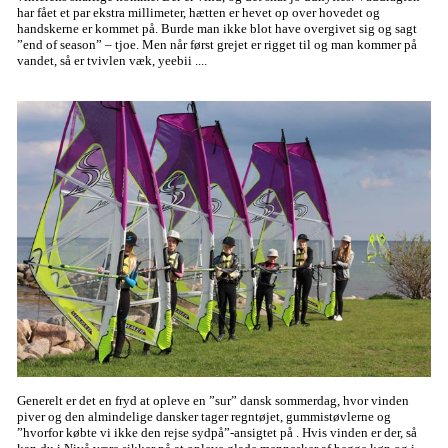
har fået et par ekstra millimeter, hætten er hevet op over hovedet og
handskerne er kommet på. Burde man ikke blot have overgivet sig og sagt
”end of season” – tjoe. Men når først grejet er rigget til og man kommer på
vandet, så er tvivlen væk, yeebii ....
Generelt er det en fryd at opleve en ”sur” dansk sommerdag, hvor vinden
piver og den almindelige dansker tager regntøjet, gummistøvlerne og
”hvorfor købte vi ikke den rejse sydpå”-ansigtet på . Hvis vinden er der, så