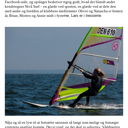
Facebook-side, og opslaget beskriver rigtig godt, hvad der blandt andet
kendetegner Nivå Surf – en glæde ved sporten, en glæde ved at dele den
med andre og bredden af klubbens medlemmer. Oliver og Natascha er femten
år, Brian, Morten og Annie midt i fyrre
rne, Lars er i tresserne.
Nåja og så en lyst til at fortsætte sæsonen så langt som muligt og fornægte
vinterens snarlige komme. Der er vind, og det skal jo udnyttes. Våddragten