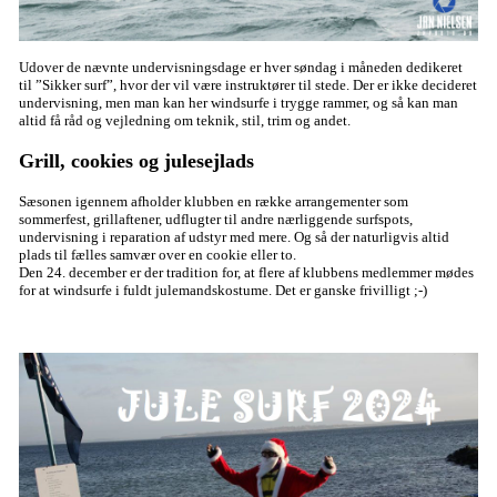
Udover de nævnte undervisningsdage er hver søndag i måneden dedikeret
til ”Sikker surf”, hvor der vil være instruktører til stede. Der er ikke decideret
undervisning, men man kan her windsurfe i trygge rammer, og så kan man
altid få råd og vejledning om teknik, stil, trim og andet.
Grill, cookies og julesejlads
Sæsonen igennem afholder klubben en række arrangementer som
sommerfest, grillaftener, udflugter til andre nærliggende surfspots,
undervisning i reparation af udstyr med mere. Og så der naturligvis altid
plads til fælles samvær over en cookie eller to.
Den 24. december er der tradition for, at flere af klubbens medlemmer mødes
for at windsurfe i fuldt julemandskostume. Det er ganske frivilligt ;-)