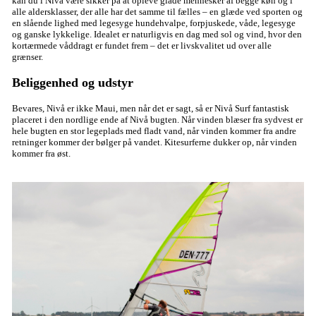
kan du i Nivå være sikker på at opleve glade mennesker af begge køn og i
alle aldersklasser, der alle har det samme til fælles – en glæde ved sporten og
en slående lighed med legesyge hundehvalpe, forpjuskede, våde, legesyge
og ganske lykkelige. Idealet er naturligvis en dag med sol og vind, hvor den
kortærmede våddragt er fundet frem – det er livskvalitet ud over alle
grænser.
Beliggenhed og udstyr
Bevares, Nivå er ikke Maui, men når det er sagt, så er Nivå Surf fantastisk
placeret i den nordlige ende af Nivå bugten. Når vinden blæser fra sydvest er
hele bugten en stor legeplads med fladt vand, når vinden kommer fra andre
retninger kommer der bølger på vandet. Kitesurferne dukker op, når vinden
kommer fra øst.