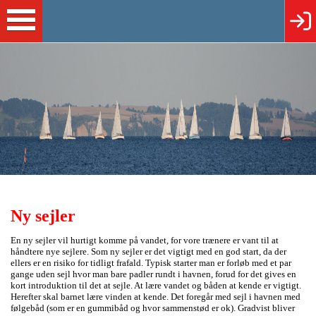
Ny sejler
En ny sejler vil hurtigt komme på vandet, for vore trænere er vant til at
håndtere nye sejlere. Som ny sejler er det vigtigt med en god start, da der
ellers er en risiko for tidligt frafald. Typisk starter man er forløb med et par
gange uden sejl hvor man bare padler rundt i havnen, forud for det gives en
kort introduktion til det at sejle. At lære vandet og båden at kende er vigtigt.
Herefter skal barnet lære vinden at kende. Det foregår med sejl i havnen med
følgebåd (som er en gummibåd og hvor sammenstød er ok). Gradvist bliver