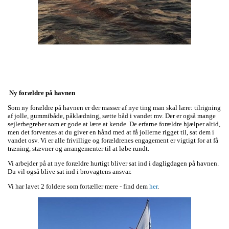
Ny forældre på havnen
Som ny forældre på havnen er der masser af nye ting man skal lære: tilrigning
af jolle, gummibåde, påklædning, sætte båd i vandet mv. Der er også mange
sejlerbegreber som er gode at lære at kende. De erfarne forældre hjælper altid,
men det forventes at du giver en hånd med at få jollerne rigget til, sat dem i
vandet osv. Vi er alle frivillige og forældrenes engagement er vigtigt for at få
træning, stævner og arrangementer til at løbe rundt.
Vi arbejder på at nye forældre hurtigt bliver sat ind i dagligdagen på havnen.
Du vil også blive sat ind i brovagtens ansvar.
Vi har lavet 2 foldere som fortæller mere - find dem
her
.