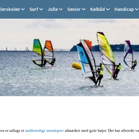
jlerskolen
Surf
Jolle
Senior
Kølbåd
Handicap
en er udlagt et
midlertidigt stendepot
- afmærket med gule bøjer. Der har allerede v